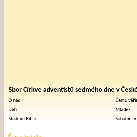
Sbor Církve adventistů sedmého dne v Česk
O nás
Čemu věř
Děti
Mládež
Studium Bible
Sobotní šk