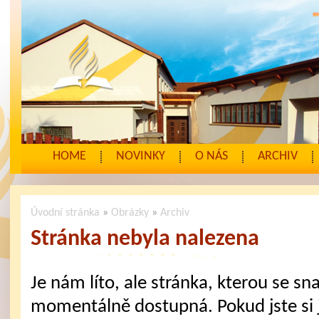
HOME
NOVINKY
O NÁS
ARCHIV
Úvodní stránka
»
Obrázky
»
Archiv
Stránka nebyla nalezena
Je nám líto, ale stránka, kterou se sna
momentálně dostupná. Pokud jste si j