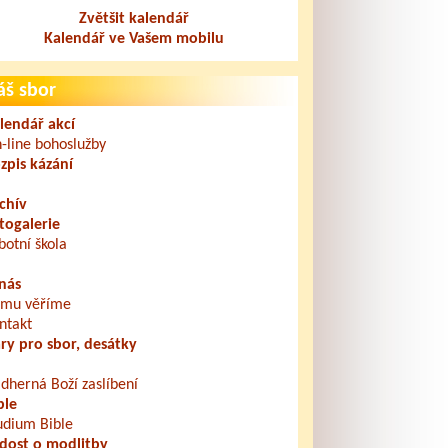
Zvětšit kalendář
Kalendář ve Vašem mobilu
áš sbor
lendář akcí
-line bohoslužby
zpis kázání
chív
togalerie
botní škola
nás
mu věříme
ntakt
ry pro sbor, desátky
dherná Boží zaslíbení
ble
udium Bible
dost o modlitby