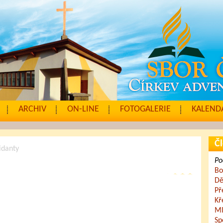
ARCHIV
ON-LINE
FOTOGALERIE
KALENDÁ
Čl
idanty
Po
Bo
Dě
Př
Kř
Ml
Sp