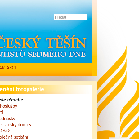
Ř AKCÍ
enění fotogalerie
dle tématu:
hoslužby
ti
ednášky
esťanský domov
ádež
olečná setkání