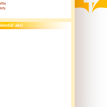
atby
lety
lendář akcí