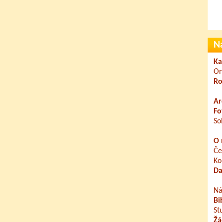
N
Ka
On
Ro
Ar
Fo
So
O 
Če
Ko
Da
Ná
Bi
St
Žá