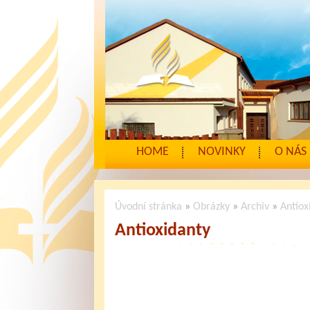
HOME
NOVINKY
O NÁS
Úvodní stránka
»
Obrázky
»
Archiv
»
Antiox
Antioxidanty