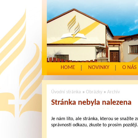
HOME
NOVINKY
O NÁS
Úvodní stránka
»
Obrázky
»
Archiv
Stránka nebyla nalezena
Je nám líto, ale stránka, kterou se snažíte 
správností odkazu, zkuste to prosím později