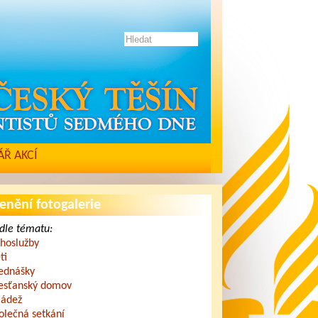
Ř AKCÍ
enění fotogalerie
dle tématu:
hoslužby
ti
ednášky
esťanský domov
ádež
olečná setkání