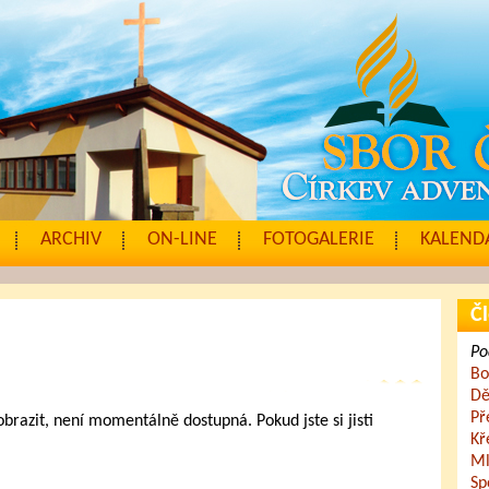
ARCHIV
ON-LINE
FOTOGALERIE
KALENDÁ
Čl
Po
Bo
Dě
Př
zobrazit, není momentálně dostupná. Pokud jste si jisti
Kř
.
Ml
Sp