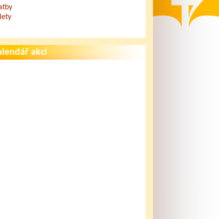
atby
lety
lendář akcí