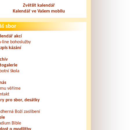
Zvětšit kalendář
Kalendář ve Vašem mobilu
áš sbor
lendář akcí
-line bohoslužby
zpis kázání
chív
togalerie
botní škola
nás
mu věříme
ntakt
ry pro sbor, desátky
dherná Boží zaslíbení
ble
udium Bible
dost o modlitby