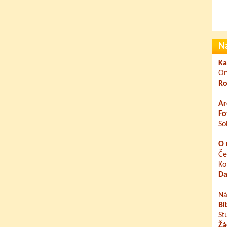
N
Ka
On
Ro
Ar
Fo
So
O 
Če
Ko
Da
Ná
Bi
St
Žá