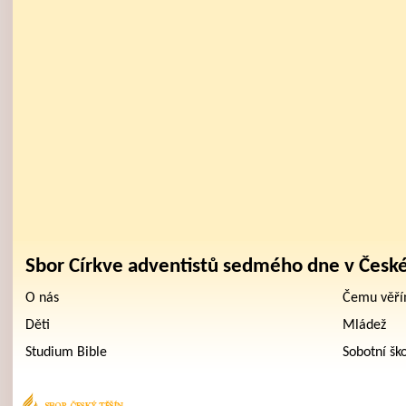
Sbor Církve adventistů sedmého dne v Česk
O nás
Čemu věř
Děti
Mládež
Studium Bible
Sobotní šk