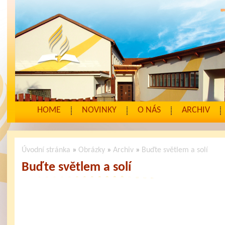
HOME
NOVINKY
O NÁS
ARCHIV
Úvodní stránka
»
Obrázky
»
Archiv
»
Buďte světlem a solí
Buďte světlem a solí