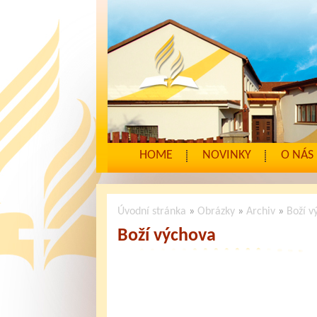
HOME
NOVINKY
O NÁS
Úvodní stránka
»
Obrázky
»
Archiv
»
Boží v
Boží výchova