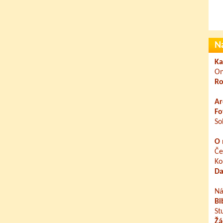
N
Ka
On
Ro
Ar
Fo
So
O 
Če
Ko
Da
Ná
Bi
St
Žá