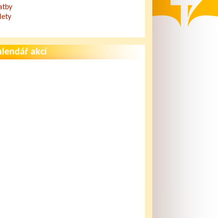
atby
lety
lendář akcí