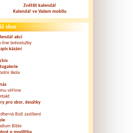
Zvětšit kalendář
Kalendář ve Vašem mobilu
áš sbor
lendář akcí
-line bohoslužby
zpis kázání
chív
togalerie
botní škola
nás
mu věříme
ntakt
ry pro sbor, desátky
dherná Boží zaslíbení
ble
udium Bible
dost o modlitby