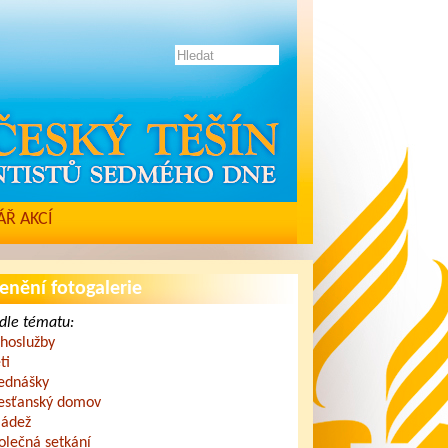
Ř AKCÍ
enění fotogalerie
dle tématu:
hoslužby
ti
ednášky
esťanský domov
ádež
olečná setkání