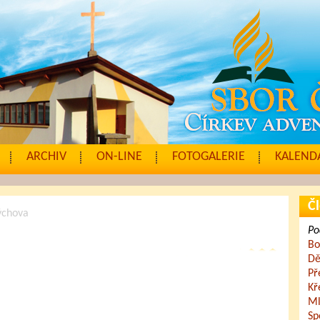
ARCHIV
ON-LINE
FOTOGALERIE
KALENDÁ
Čl
ýchova
Po
Bo
Dě
Př
Kř
Ml
Sp