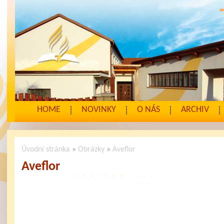
HOME
NOVINKY
O NÁS
ARCHIV
Úvodní stránka
»
Obrázky
»
Aveflor
Aveflor