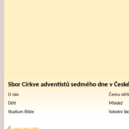
Sbor Církve adventistů sedmého dne v Česk
O nás
Čemu věř
Děti
Mládež
Studium Bible
Sobotní šk