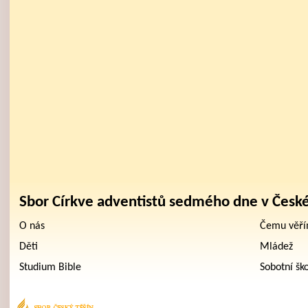
Sbor Církve adventistů sedmého dne v Česk
O nás
Čemu věř
Děti
Mládež
Studium Bible
Sobotní šk