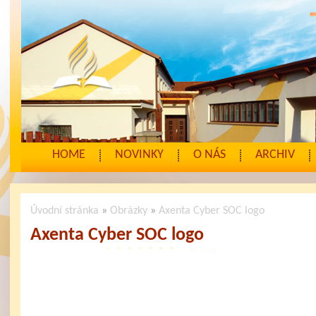
HOME
NOVINKY
O NÁS
ARCHIV
Úvodní stránka
»
Obrázky
»
Axenta Cyber SOC logo
Axenta Cyber SOC logo