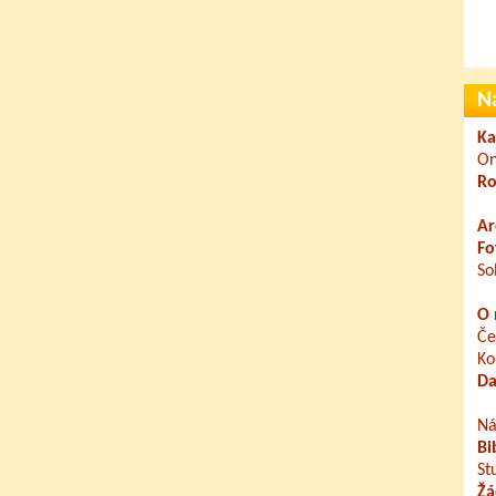
N
Ka
On
Ro
Ar
Fo
So
O 
Če
Ko
Da
Ná
Bi
St
Žá