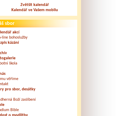
Zvětšit kalendář
Kalendář ve Vašem mobilu
áš sbor
lendář akcí
-line bohoslužby
zpis kázání
chív
togalerie
botní škola
nás
mu věříme
ntakt
ry pro sbor, desátky
dherná Boží zaslíbení
ble
udium Bible
dost o modlitby