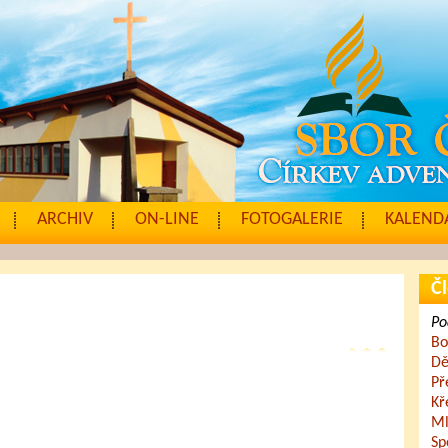
ARCHIV
ON-LINE
FOTOGALERIE
KALENDÁ
Čl
Po
Bo
Dě
Př
Kř
Ml
Sp