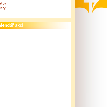
atby
lety
lendář akcí