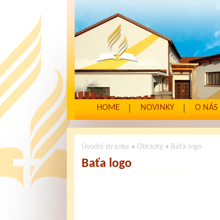
HOME
NOVINKY
O NÁS
Úvodní stránka
»
Obrázky
»
Baťa logo
Baťa logo