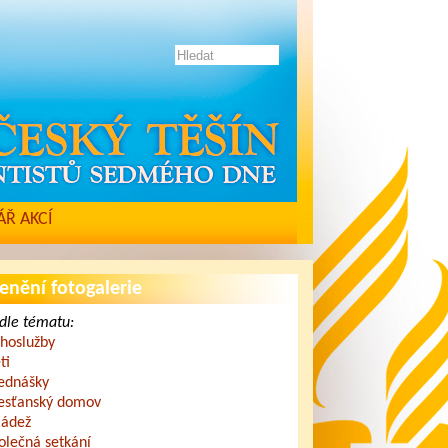
Ř AKCÍ
enění fotogalerie
dle tématu:
hoslužby
ti
ednášky
esťanský domov
ádež
olečná setkání