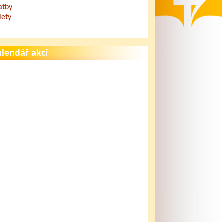
atby
lety
lendář akcí