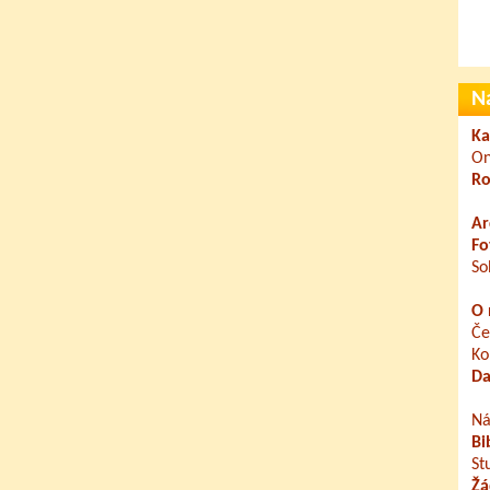
N
Ka
On
Ro
Ar
Fo
So
O 
Če
Ko
Da
Ná
Bi
St
Žá