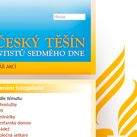
Ř AKCÍ
enění fotogalerie
dle tématu:
hoslužby
ti
ednášky
esťanský domov
ádež
olečná setkání