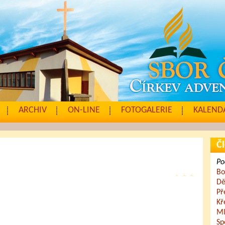
ARCHIV
ON-LINE
FOTOGALERIE
KALENDÁ
Čl
Po
Bo
Dě
Př
Kř
Ml
Sp