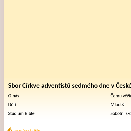
Sbor Církve adventistů sedmého dne v Česk
O nás
Čemu věř
Děti
Mládež
Studium Bible
Sobotní šk