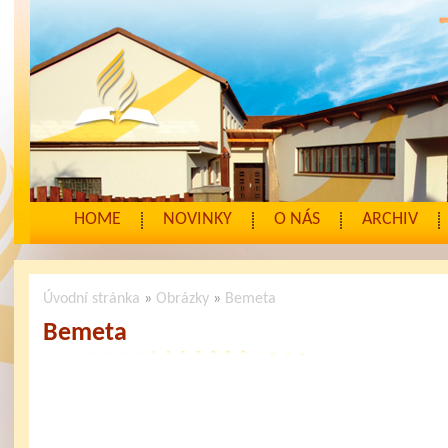
HOME
NOVINKY
O NÁS
ARCHIV
Úvodní stránka
»
Obrázky
»
Bemeta
Bemeta