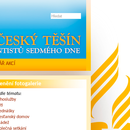
Ř AKCÍ
enění fotogalerie
dle tématu:
hoslužby
ti
ednášky
esťanský domov
ádež
olečná setkání