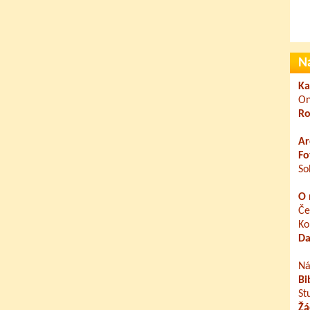
N
Ka
On
Ro
Ar
Fo
So
O 
Če
Ko
Da
Ná
Bi
St
Žá