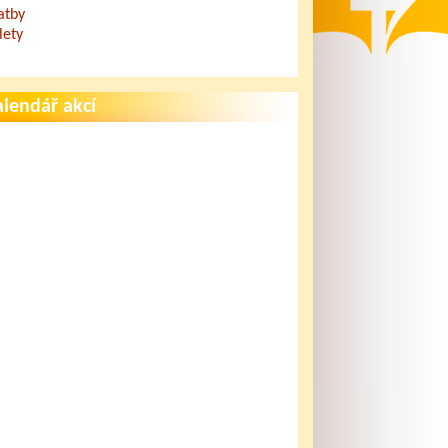
atby
lety
lendář akcí