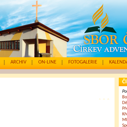
ARCHIV
ON-LINE
FOTOGALERIE
KALENDÁ
Čl
Po
Bo
Dě
Př
Kř
Ml
Sp