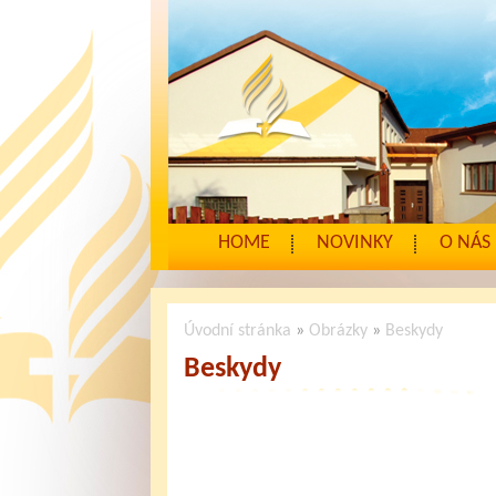
HOME
NOVINKY
O NÁS
Úvodní stránka
»
Obrázky
»
Beskydy
Beskydy