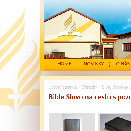
HOME
NOVINKY
O NÁS
Úvodní stránka
»
Obrázky
»
Bible Slovo na 
Bible Slovo na cestu s po