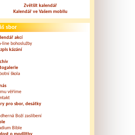
Zvětšit kalendář
Kalendář ve Vašem mobilu
áš sbor
lendář akcí
-line bohoslužby
zpis kázání
chív
togalerie
botní škola
nás
mu věříme
ntakt
ry pro sbor, desátky
dherná Boží zaslíbení
ble
udium Bible
dost o modlitby