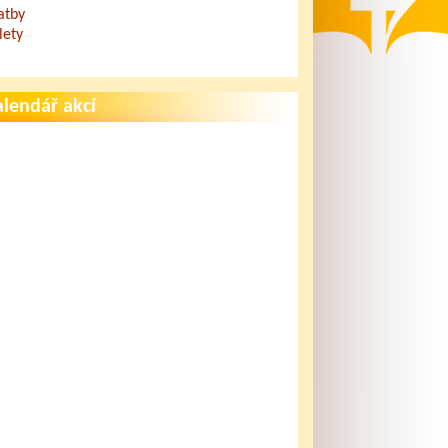
atby
lety
lendář akcí