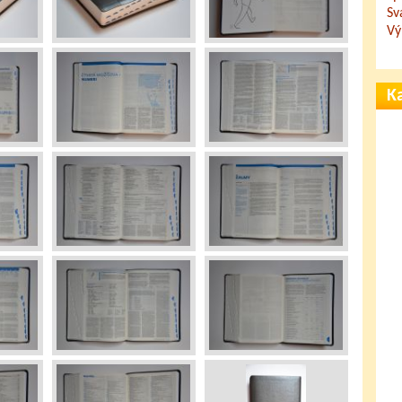
Sv
Vý
Ka