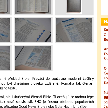
N
Ka
On
Ro
Ar
Fo
So
O 
Če
Ko
telný překlad Bible. Převádí do současné moderní češtiny
Da
ohou být dnešnímu člověku vzdálené. Pomáhá tak čtenáři
kého textu.
Ná
ími, ale i zkušenými čtenáři Bible. Ti oceňují, že mohou lépe
Bi
t tak nové souvislosti. SNC je českou obdobou populárních
St
lle, případně Good News Bible nebo Gute Nachricht Bibel.
Žá