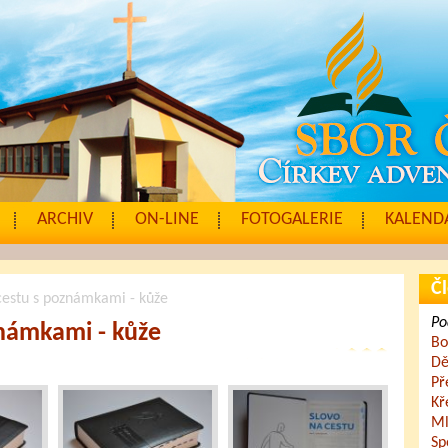
ARCHIV
ON-LINE
FOTOGALERIE
KALENDÁ
Čl
cestu s poznámkami - kůže
Po
známkami - kůže
Bo
Dě
Př
Kř
Ml
Sp