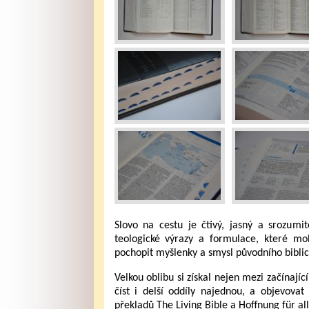
Slovo na cestu je čtivý, jasný a srozumi
teologické výrazy a formulace, které m
pochopit myšlenky a smysl původního biblic
Velkou oblibu si získal nejen mezi začínajíc
číst i delší oddíly najednou, a objevova
překladů The Living Bible a Hoffnung für a