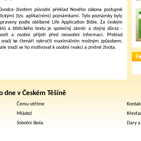
růvodce životem původní překlad Nového zákona postupně
ickými (tzv. aplikačnimi) poznámkami. Tyto poznámky byly
praveny podle oblíbené Life Application Bible. Za českým
ů a biblického textu je společný záměr a stejný důraz -
ností a osobní přijetí před neosobní informací. Překlad
tak snaží ke čtenáři vykročit maximálním možným způsobem,
 ale snaží se ho motivovat k osobní reakci a změně života.
F
o dne v Českém Těšíně
Čemu věříme
Kontak
Mládež
Křesťa
Sobotní škola
Dary a