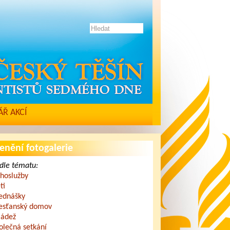
Ř AKCÍ
enění fotogalerie
dle tématu:
hoslužby
ti
ednášky
esťanský domov
ádež
olečná setkání