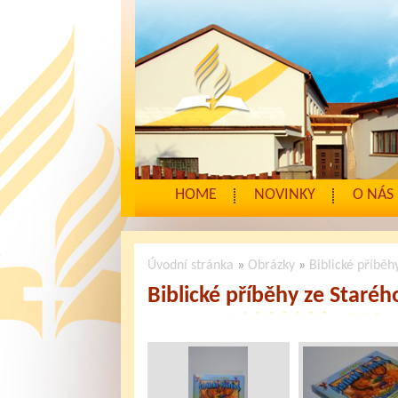
HOME
NOVINKY
O NÁS
Úvodní stránka
»
Obrázky
»
Biblické příběh
Biblické příběhy ze Staré