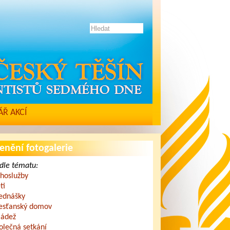
Ř AKCÍ
enění fotogalerie
dle tématu:
hoslužby
ti
ednášky
esťanský domov
ádež
olečná setkání