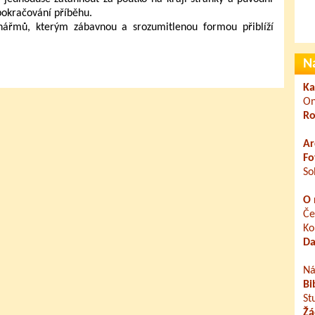
 pokračování příběhu.
ářmů, kterým zábavnou a srozumitlenou formou přiblíží
N
Ka
On
Ro
Ar
Fo
So
O 
Če
Ko
Da
Ná
Bi
St
Žá