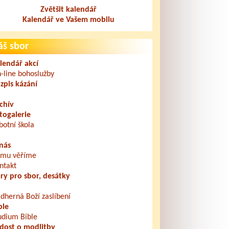
Zvětšit kalendář
Kalendář ve Vašem mobilu
áš sbor
lendář akcí
-line bohoslužby
zpis kázání
chív
togalerie
botní škola
nás
mu věříme
ntakt
ry pro sbor, desátky
dherná Boží zaslíbení
ble
udium Bible
dost o modlitby