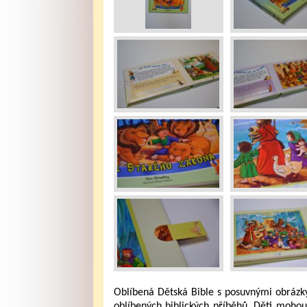
Oblíbená Dětská Bible s posuvnými obrázky
oblíbených biblických příběhů. Děti mohou