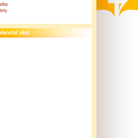
atby
lety
lendář akcí