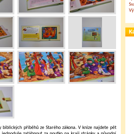
Sv
Vý
Ka
 biblických příběhů ze Starého zákona. V knize najdete pět
 jednoduše zatáhnout za poutko na kraji stránky a původní