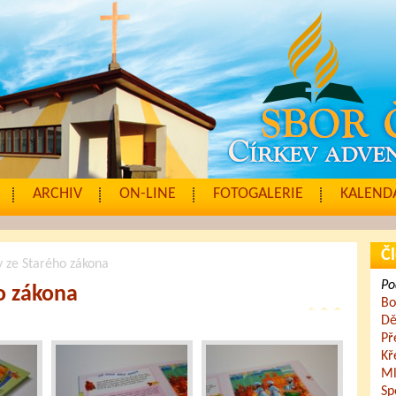
ARCHIV
ON-LINE
FOTOGALERIE
KALENDÁ
Čl
y ze Starého zákona
Po
ho zákona
Bo
Dě
Př
Kř
Ml
Sp