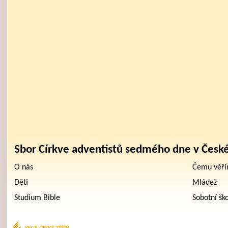
Sbor Církve adventistů sedmého dne v Česk
O nás
Čemu věř
Děti
Mládež
Studium Bible
Sobotní šk