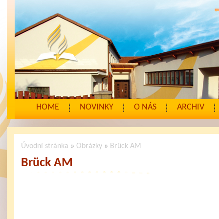
HOME
NOVINKY
O NÁS
ARCHIV
Úvodní stránka
»
Obrázky
»
Brück AM
Brück AM