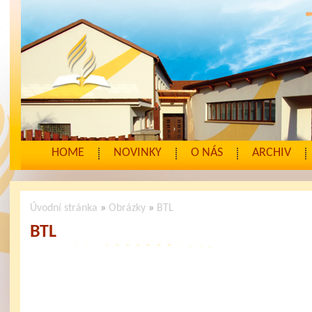
HOME
NOVINKY
O NÁS
ARCHIV
Úvodní stránka
»
Obrázky
»
BTL
BTL