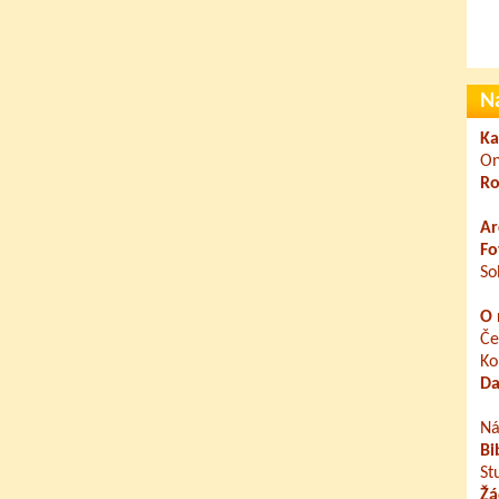
N
Ka
On
Ro
Ar
Fo
So
O 
Če
Ko
Da
Ná
Bi
St
Žá