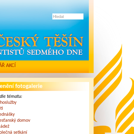
Ř AKCÍ
enění fotogalerie
dle tématu:
hoslužby
ti
ednášky
esťanský domov
ádež
olečná setkání