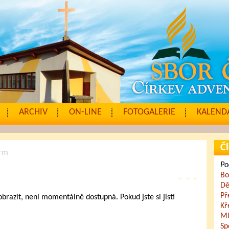
ARCHIV
ON-LINE
FOTOGALERIE
KALENDÁ
Čl
orm
Po
Bo
Dě
Př
zobrazit, není momentálně dostupná. Pokud jste si jisti
Kř
.
Ml
Sp