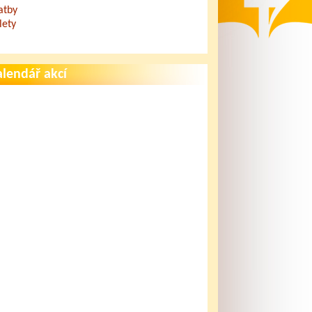
atby
lety
lendář akcí