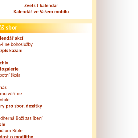
Zvětšit kalendář
Kalendář ve Vašem mobilu
áš sbor
lendář akcí
-line bohoslužby
zpis kázání
chív
togalerie
botní škola
nás
mu věříme
ntakt
ry pro sbor, desátky
dherná Boží zaslíbení
ble
udium Bible
dost o modlitby