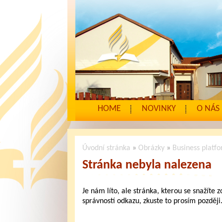
HOME
NOVINKY
O NÁS
Úvodní stránka
»
Obrázky
»
Business platf
Stránka nebyla nalezena
Je nám líto, ale stránka, kterou se snažíte 
správností odkazu, zkuste to prosím později