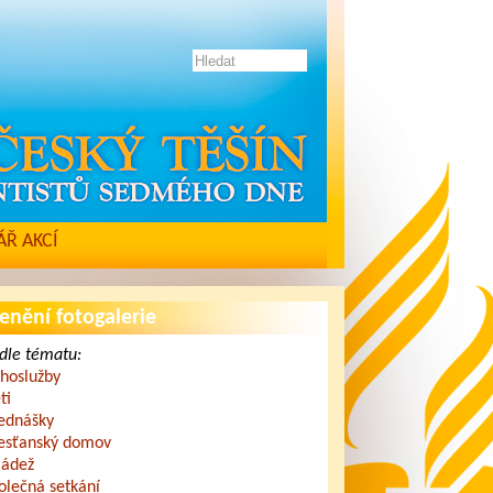
Ř AKCÍ
enění fotogalerie
dle tématu:
hoslužby
ti
ednášky
esťanský domov
ádež
olečná setkání