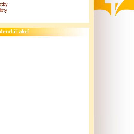
atby
lety
lendář akcí