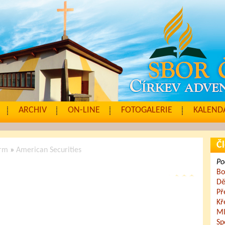
ARCHIV
ON-LINE
FOTOGALERIE
KALENDÁ
Čl
orm
»
American Securities
Po
Bo
Dě
Př
Kř
Ml
Sp