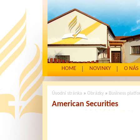
HOME
NOVINKY
O NÁS
Úvodní stránka
»
Obrázky
»
Business platf
American Securities