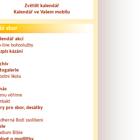
Zvětšit kalendář
Kalendář ve Vašem mobilu
áš sbor
lendář akcí
-line bohoslužby
zpis kázání
chív
togalerie
botní škola
nás
mu věříme
ntakt
ry pro sbor, desátky
dherná Boží zaslíbení
ble
udium Bible
dost o modlitby