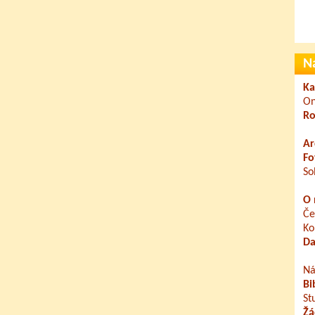
N
Ka
On
Ro
Ar
Fo
So
O 
Če
Ko
Da
Ná
Bi
St
Žá