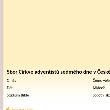
Sbor Církve adventistů sedmého dne v Česk
O nás
Čemu věř
Děti
Mládež
Studium Bible
Sobotní šk