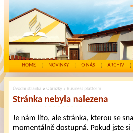
HOME
NOVINKY
O NÁS
ARCHIV
Úvodní stránka
»
Obrázky
»
Business platform
Stránka nebyla nalezena
Je nám líto, ale stránka, kterou se sna
momentálně dostupná. Pokud jste si j