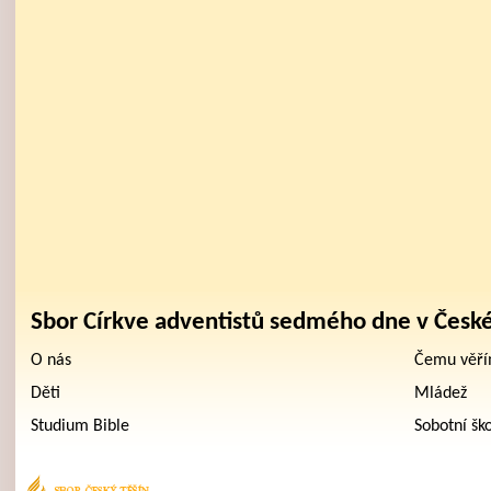
Sbor Církve adventistů sedmého dne v Česk
O nás
Čemu věř
Děti
Mládež
Studium Bible
Sobotní šk