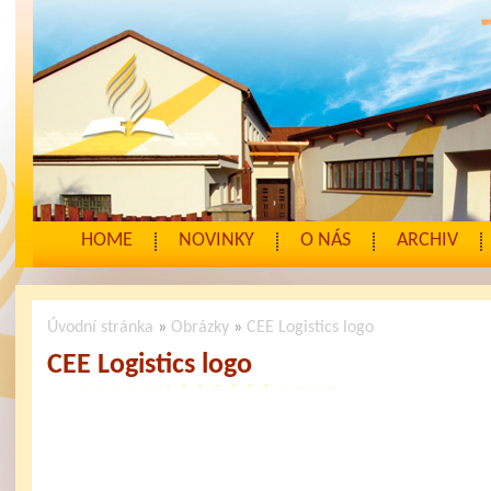
HOME
NOVINKY
O NÁS
ARCHIV
Úvodní stránka
»
Obrázky
»
CEE Logistics logo
CEE Logistics logo