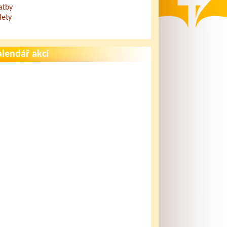
atby
lety
lendář akcí