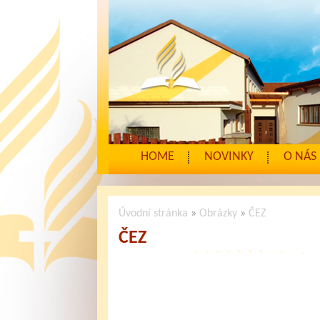
HOME
NOVINKY
O NÁS
Úvodní stránka
»
Obrázky
»
ČEZ
ČEZ