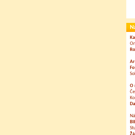
N
Ka
On
Ro
Ar
Fo
So
O 
Če
Ko
Da
Ná
Bi
St
Žá