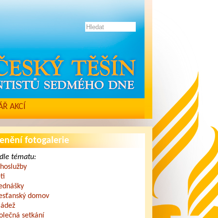
Ř AKCÍ
enění fotogalerie
dle tématu:
hoslužby
ti
ednášky
esťanský domov
ádež
olečná setkání