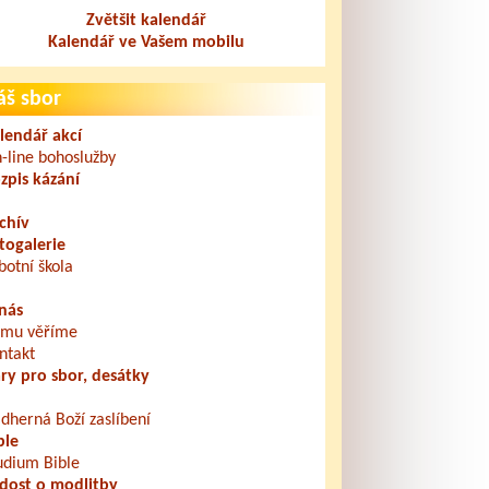
Zvětšit kalendář
Kalendář ve Vašem mobilu
áš sbor
lendář akcí
-line bohoslužby
zpis kázání
chív
togalerie
botní škola
nás
mu věříme
ntakt
ry pro sbor, desátky
dherná Boží zaslíbení
ble
udium Bible
dost o modlitby