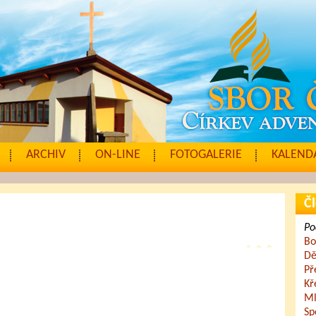
ARCHIV
ON-LINE
FOTOGALERIE
KALENDÁ
Čl
Po
Bo
Dě
Př
Kř
Ml
Sp