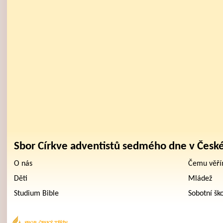
Sbor Církve adventistů sedmého dne v Česk
O nás
Čemu věř
Děti
Mládež
Studium Bible
Sobotní šk