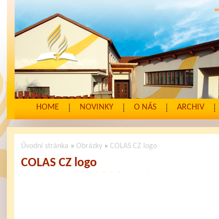
HOME
NOVINKY
O NÁS
ARCHIV
Úvodní stránka
»
Obrázky
»
COLAS CZ logo
COLAS CZ logo