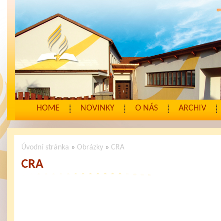
HOME
NOVINKY
O NÁS
ARCHIV
Úvodní stránka
»
Obrázky
»
CRA
CRA