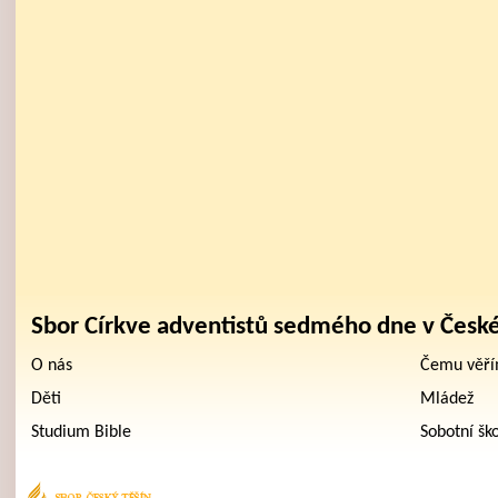
Sbor Církve adventistů sedmého dne v Česk
O nás
Čemu věř
Děti
Mládež
Studium Bible
Sobotní šk