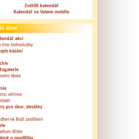
Zvětšit kalendář
Kalendář ve Vašem mobilu
áš sbor
lendář akcí
-line bohoslužby
zpis kázání
chív
togalerie
botní škola
nás
mu věříme
ntakt
ry pro sbor, desátky
dherná Boží zaslíbení
ble
udium Bible
dost o modlitby