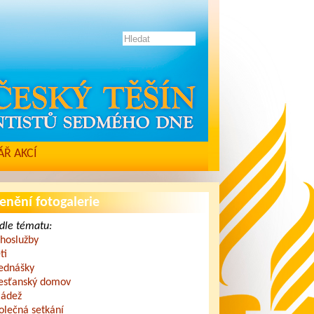
Ř AKCÍ
enění fotogalerie
dle tématu:
hoslužby
ti
ednášky
esťanský domov
ádež
olečná setkání