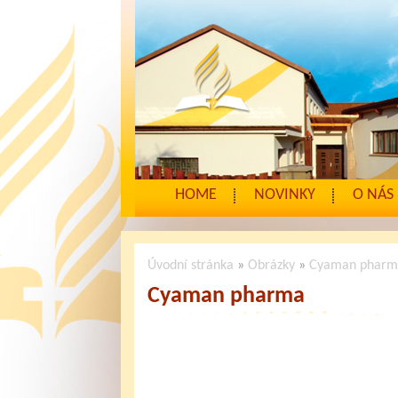
HOME
NOVINKY
O NÁS
Úvodní stránka
»
Obrázky
»
Cyaman pharm
Cyaman pharma