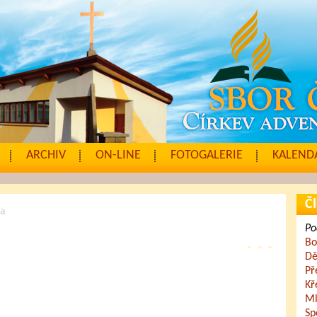
ARCHIV
ON-LINE
FOTOGALERIE
KALENDÁ
Čl
a
Po
Bo
Dě
Př
Kř
Ml
Sp