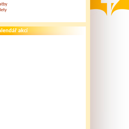
atby
lety
lendář akcí