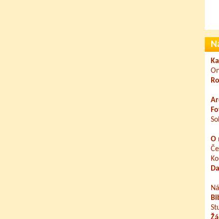
N
Ka
On
Ro
Ar
Fo
So
O 
Če
Ko
Da
Ná
Bi
St
Žá