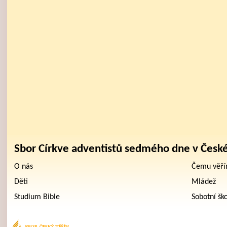
Sbor Církve adventistů sedmého dne v Česk
O nás
Čemu věř
Děti
Mládež
Studium Bible
Sobotní šk