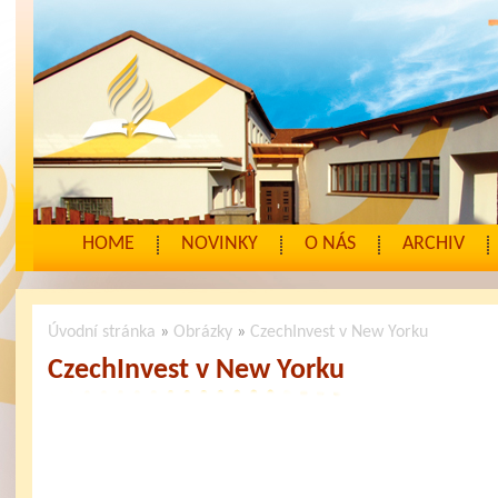
HOME
NOVINKY
O NÁS
ARCHIV
Úvodní stránka
»
Obrázky
»
CzechInvest v New Yorku
CzechInvest v New Yorku