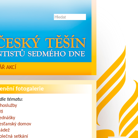
Ř AKCÍ
enění fotogalerie
dle tématu:
hoslužby
ti
ednášky
esťanský domov
ádež
olečná setkání