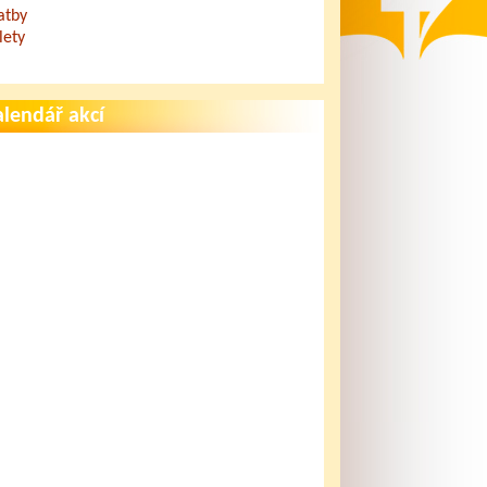
atby
lety
lendář akcí