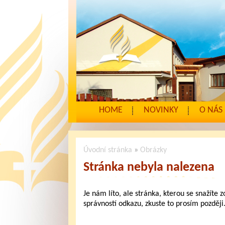
HOME
NOVINKY
O NÁS
Úvodní stránka
»
Obrázky
Stránka nebyla nalezena
Je nám líto, ale stránka, kterou se snažíte 
správností odkazu, zkuste to prosím později