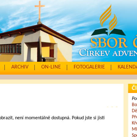
ARCHIV
ON-LINE
FOTOGALERIE
KALENDÁ
Čl
Po
Bo
Dě
Př
zobrazit, není momentálně dostupná. Pokud jste si jisti
Kř
.
Ml
Sp