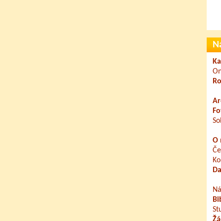
N
Ka
On
Ro
Ar
Fo
So
O 
Če
Ko
Da
Ná
Bi
St
Žá