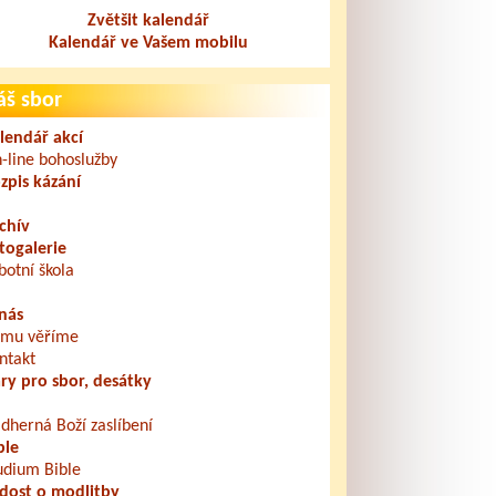
Zvětšit kalendář
Kalendář ve Vašem mobilu
áš sbor
lendář akcí
-line bohoslužby
zpis kázání
chív
togalerie
botní škola
nás
mu věříme
ntakt
ry pro sbor, desátky
dherná Boží zaslíbení
ble
udium Bible
dost o modlitby