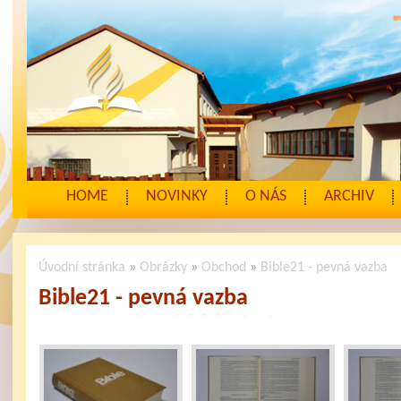
HOME
NOVINKY
O NÁS
ARCHIV
Úvodní stránka
»
Obrázky
»
Obchod
»
Bible21 - pevná vazba
Bible21 - pevná vazba