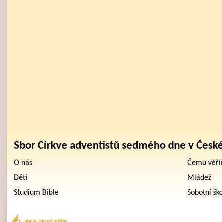
Sbor Církve adventistů sedmého dne v Česk
O nás
Čemu věř
Děti
Mládež
Studium Bible
Sobotní šk