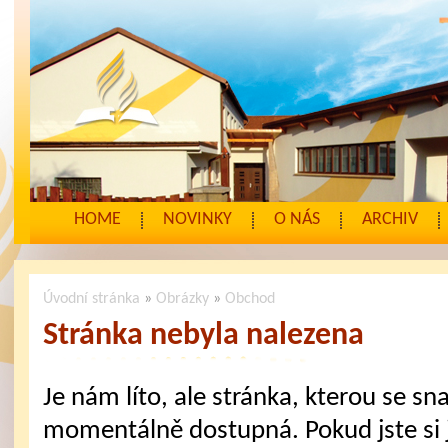
HOME
NOVINKY
O NÁS
ARCHIV
Úvodní stránka
»
Obrázky
»
Obchod
Stránka nebyla nalezena
Je nám líto, ale stránka, kterou se sna
momentálně dostupná. Pokud jste si j