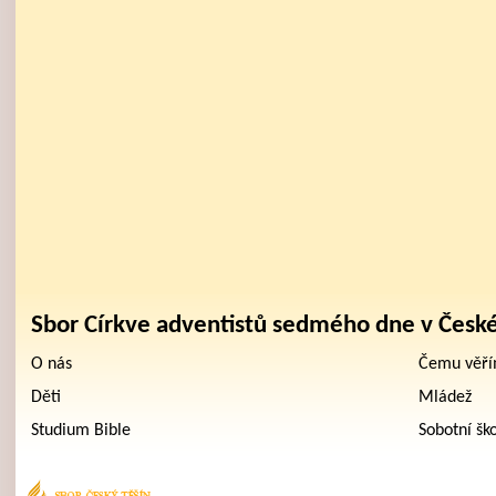
Sbor Církve adventistů sedmého dne v Česk
O nás
Čemu věř
Děti
Mládež
Studium Bible
Sobotní šk