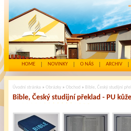
HOME
NOVINKY
O NÁS
ARCHIV
Úvodní stránka
»
Obrázky
»
Obchod
»
Bible, Český studijní př
Bible, Český studijní překlad - PU kůž