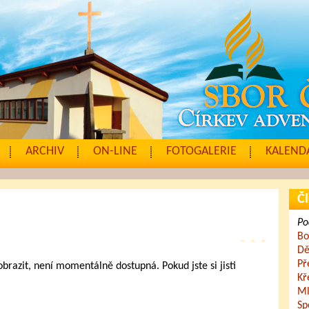
ARCHIV
ON-LINE
FOTOGALERIE
KALENDÁ
Čl
Po
Bo
Dě
Př
zobrazit, není momentálně dostupná. Pokud jste si jisti
Kř
.
Ml
Sp