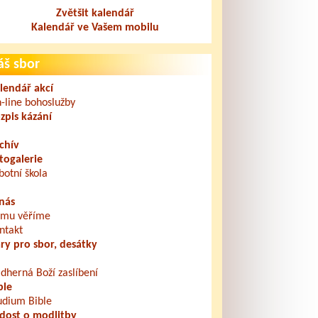
Zvětšit kalendář
Kalendář ve Vašem mobilu
áš sbor
lendář akcí
-line bohoslužby
zpis kázání
chív
togalerie
botní škola
nás
mu věříme
ntakt
ry pro sbor, desátky
dherná Boží zaslíbení
ble
udium Bible
dost o modlitby