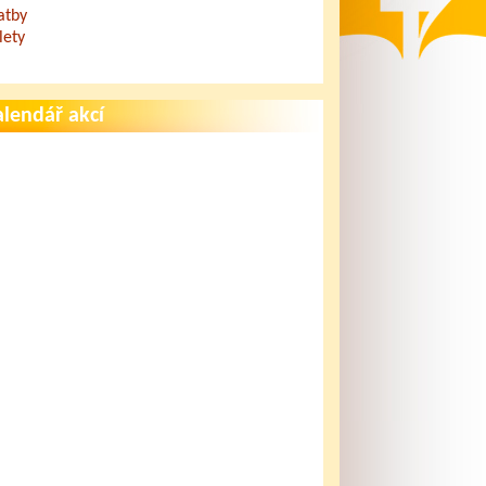
atby
lety
lendář akcí