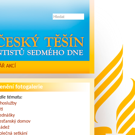
Ř AKCÍ
enění fotogalerie
dle tématu:
hoslužby
ti
ednášky
esťanský domov
ádež
olečná setkání