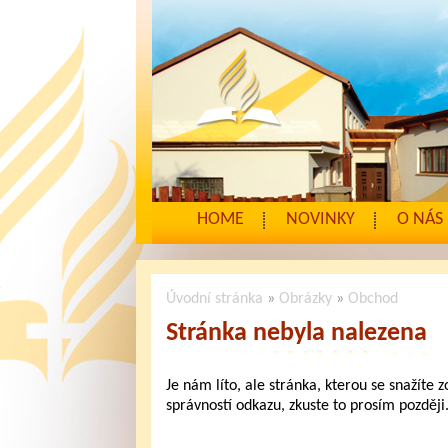
HOME
NOVINKY
O NÁS
Úvodní stránka
»
Obrázky
»
Obchod
Stránka nebyla nalezena
Je nám líto, ale stránka, kterou se snažíte 
správností odkazu, zkuste to prosím později