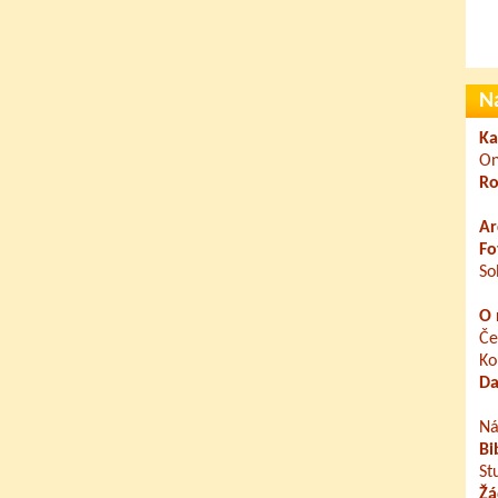
N
Ka
On
Ro
Ar
Fo
So
O 
Če
Ko
Da
Ná
Bi
St
Žá