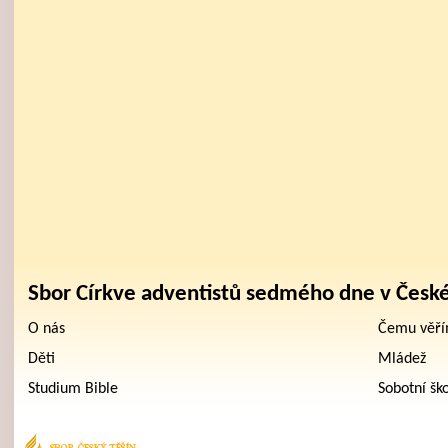
Sbor Církve adventistů sedmého dne v Česk
O nás
Čemu věř
Děti
Mládež
Studium Bible
Sobotní šk