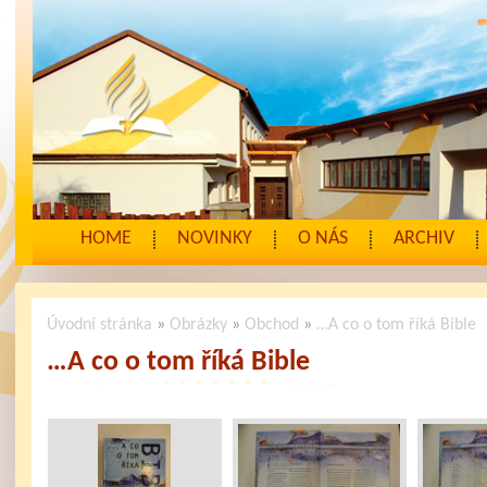
HOME
NOVINKY
O NÁS
ARCHIV
Úvodní stránka
»
Obrázky
»
Obchod
»
…A co o tom říká Bible
…A co o tom říká Bible