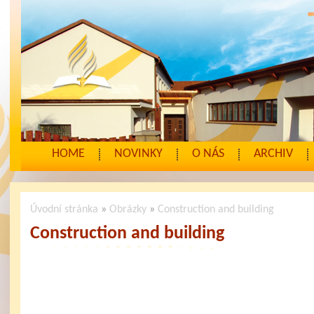
HOME
NOVINKY
O NÁS
ARCHIV
Úvodní stránka
»
Obrázky
»
Construction and building
Construction and building