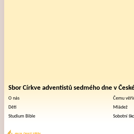
Sbor Církve adventistů sedmého dne v Česk
O nás
Čemu věř
Děti
Mládež
Studium Bible
Sobotní šk