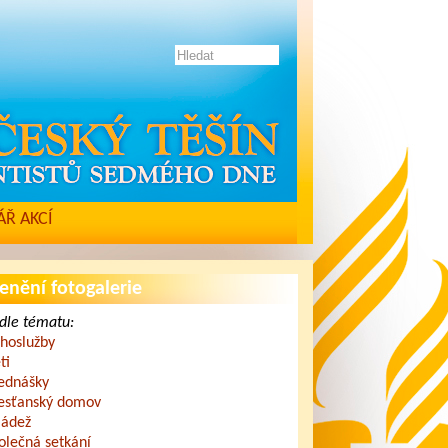
Ř AKCÍ
enění fotogalerie
dle tématu:
hoslužby
ti
ednášky
esťanský domov
ádež
olečná setkání