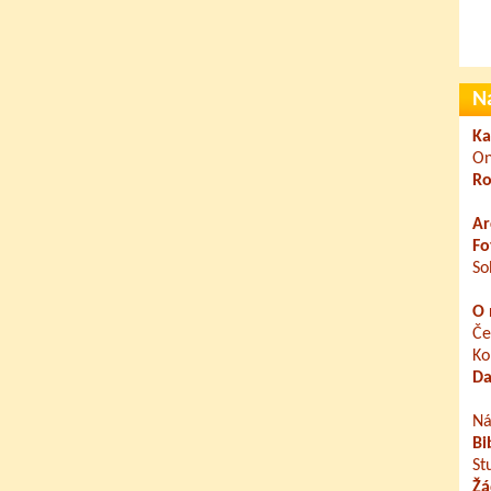
N
Ka
On
Ro
Ar
Fo
So
O 
Če
Ko
Da
Ná
Bi
St
Žá