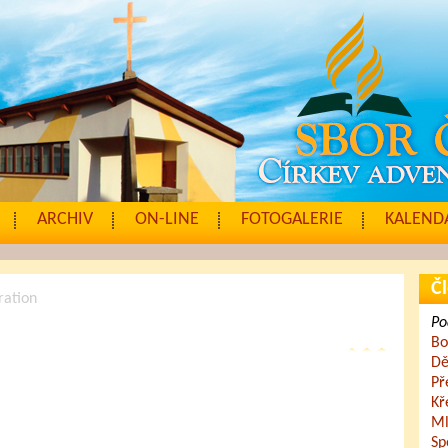
ARCHIV
ON-LINE
FOTOGALERIE
KALENDÁ
Čl
ration
Po
Bo
Dě
Př
Kř
Ml
Sp