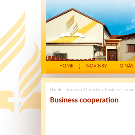
HOME
NOVINKY
O NÁS
Úvodní stránka
»
Obrázky
»
Business coope
Business cooperation