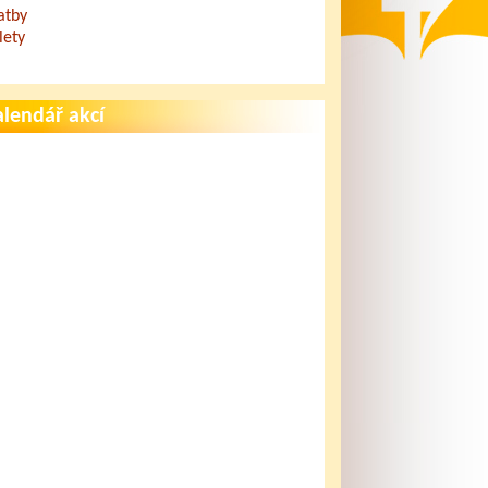
atby
lety
lendář akcí