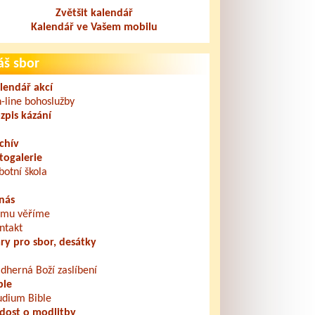
Zvětšit kalendář
Kalendář ve Vašem mobilu
áš sbor
lendář akcí
-line bohoslužby
zpis kázání
chív
togalerie
botní škola
nás
mu věříme
ntakt
ry pro sbor, desátky
dherná Boží zaslíbení
ble
udium Bible
dost o modlitby