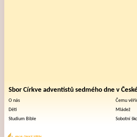
Sbor Církve adventistů sedmého dne v Česk
O nás
Čemu věř
Děti
Mládež
Studium Bible
Sobotní šk