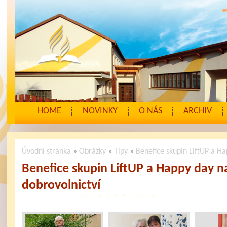
HOME
NOVINKY
O NÁS
ARCHIV
Úvodní stránka
»
Obrázky
»
Tipy
»
Benefice skupin LiftUP a H
Benefice skupin LiftUP a Happy day 
dobrovolnictví