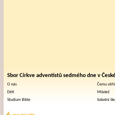
Sbor Církve adventistů sedmého dne v Česk
O nás
Čemu věř
Děti
Mládež
Studium Bible
Sobotní šk