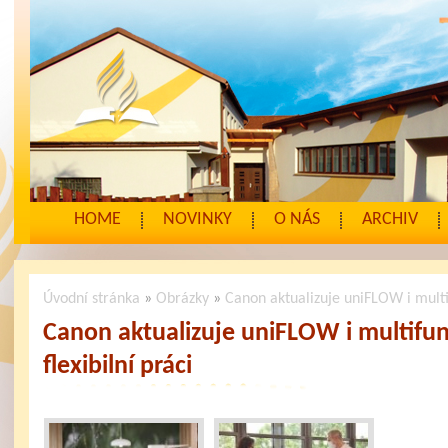
HOME
NOVINKY
O NÁS
ARCHIV
Úvodní stránka
»
Obrázky
»
Canon aktualizuje uniFLOW i multif
Canon aktualizuje uniFLOW i multifu
flexibilní práci