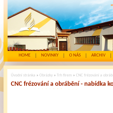
HOME
NOVINKY
O NÁS
ARCHIV
Úvodní stránka
»
Obrázky
»
Trh firem
»
CNC frézování a obráb
CNC frézování a obrábění - nabídka k