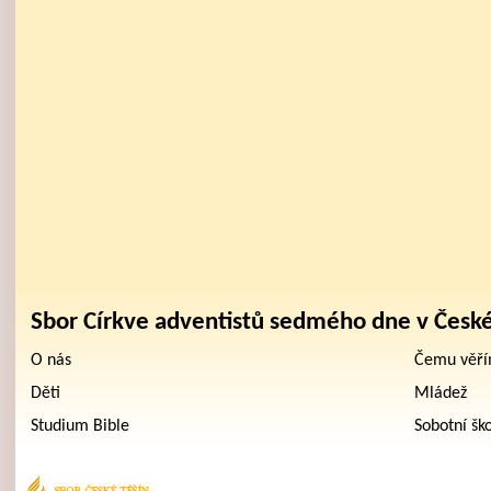
Sbor Církve adventistů sedmého dne v Česk
O nás
Čemu věř
Děti
Mládež
Studium Bible
Sobotní šk