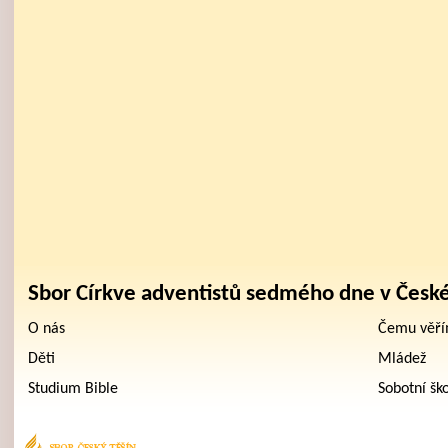
Sbor Církve adventistů sedmého dne v Česk
O nás
Čemu věř
Děti
Mládež
Studium Bible
Sobotní šk