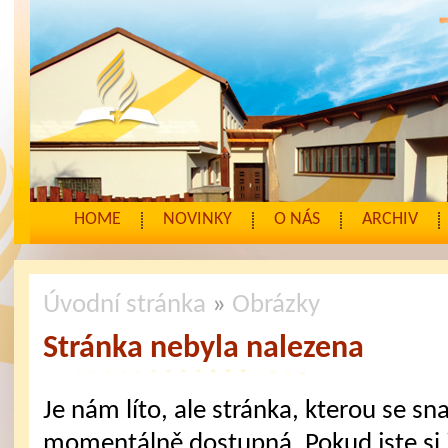
HOME
NOVINKY
O NÁS
ARCHIV
Úvodní stránka
»
Obrázky
Stránka nebyla nalezena
Je nám líto, ale stránka, kterou se sna
momentálně dostupná. Pokud jste si j