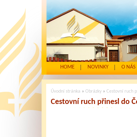
HOME
NOVINKY
O NÁS
Úvodní stránka
»
Obrázky
»
Cestovní ruch p
Cestovní ruch přinesl do Č