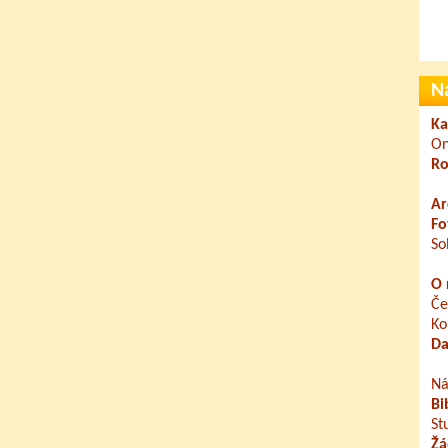
N
Ka
On
Ro
Ar
Fo
So
O 
Če
Ko
Da
Ná
Bi
St
Žá