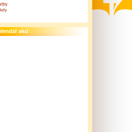
atby
lety
lendář akcí