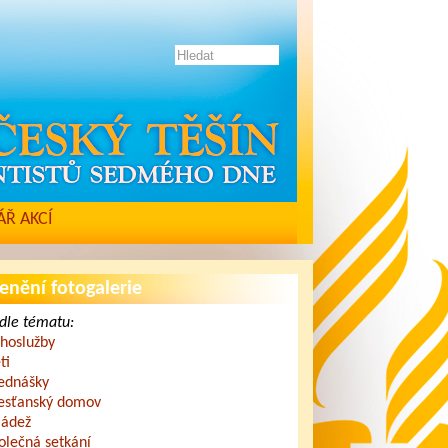
Ř AKCÍ
enění fotogalerie
dle tématu:
hoslužby
ti
ednášky
esťanský domov
ádež
olečná setkání