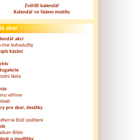
Zvětšit kalendář
Kalendář ve Vašem mobilu
áš sbor
lendář akcí
-line bohoslužby
zpis kázání
chív
togalerie
botní škola
nás
mu věříme
ntakt
ry pro sbor, desátky
dherná Boží zaslíbení
ble
udium Bible
dost o modlitby