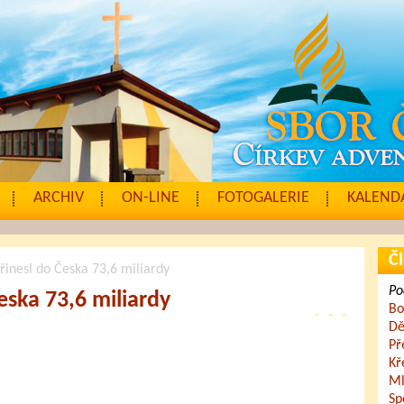
ARCHIV
ON-LINE
FOTOGALERIE
KALENDÁ
Čl
řinesl do Česka 73,6 miliardy
Po
eska 73,6 miliardy
Bo
Dě
Př
Kř
Ml
Sp