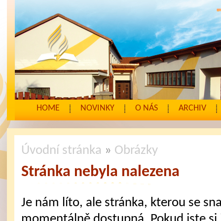
HOME
NOVINKY
O NÁS
ARCHIV
Úvodní stránka
»
Obrázky
Stránka nebyla nalezena
Je nám líto, ale stránka, kterou se sna
momentálně dostupná. Pokud jste si j