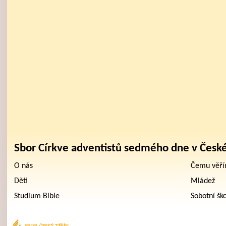
Sbor Církve adventistů sedmého dne v Česk
O nás
Čemu věř
Děti
Mládež
Studium Bible
Sobotní šk