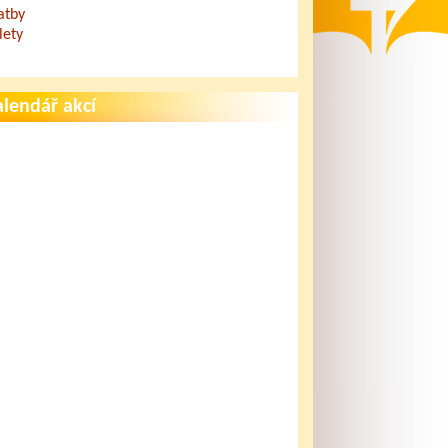
atby
lety
lendář akcí