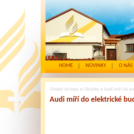
HOME
NOVINKY
O NÁS
Úvodní stránka
»
Obrázky
»
Audi míří do el
Audi míří do elektrické b