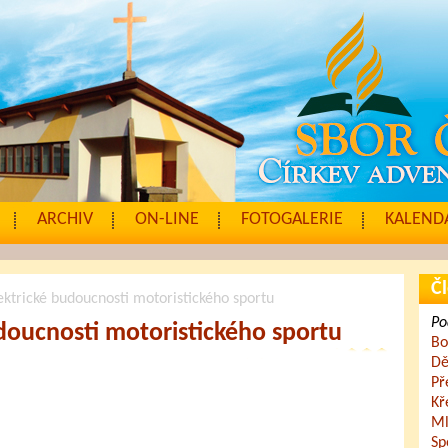
ARCHIV
ON-LINE
FOTOGALERIE
KALENDÁ
Čl
ektrické budoucnosti motoristického sportu
Po
udoucnosti motoristického sportu
Bo
Dě
Př
Kř
Ml
Sp