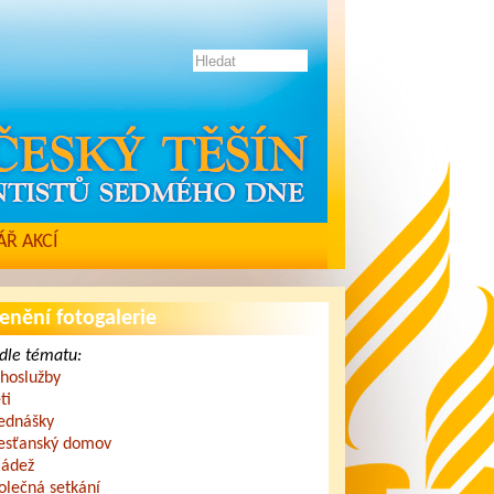
Ř AKCÍ
enění fotogalerie
dle tématu:
hoslužby
ti
ednášky
esťanský domov
ádež
olečná setkání