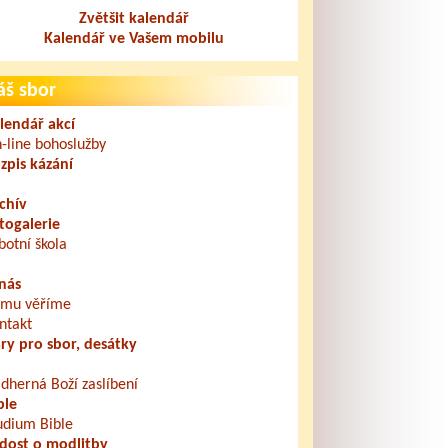
Zvětšit kalendář
Kalendář ve Vašem mobilu
áš sbor
lendář akcí
-line bohoslužby
zpis kázání
chív
togalerie
botní škola
nás
mu věříme
ntakt
ry pro sbor, desátky
dherná Boží zaslíbení
ble
udium Bible
dost o modlitby