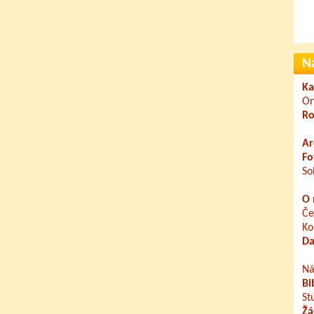
N
Ka
On
Ro
Ar
Fo
So
O 
Če
Ko
Da
Ná
Bi
St
Žá