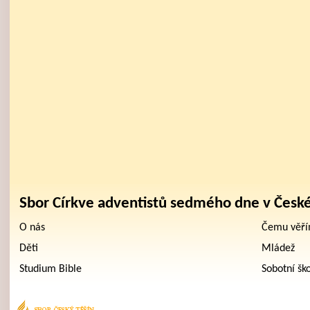
Sbor Církve adventistů sedmého dne v Česk
O nás
Čemu věř
Děti
Mládež
Studium Bible
Sobotní šk