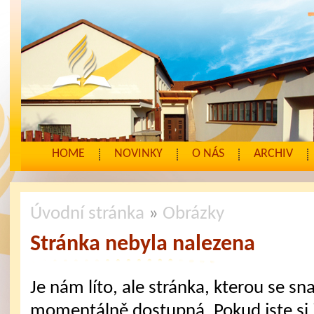
HOME
NOVINKY
O NÁS
ARCHIV
Úvodní stránka
»
Obrázky
Stránka nebyla nalezena
Je nám líto, ale stránka, kterou se sna
momentálně dostupná. Pokud jste si j