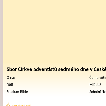
Sbor Církve adventistů sedmého dne v Česk
O nás
Čemu věř
Děti
Mládež
Studium Bible
Sobotní šk