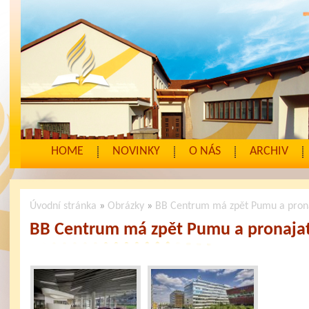
HOME
NOVINKY
O NÁS
ARCHIV
Úvodní stránka
»
Obrázky
»
BB Centrum má zpět Pumu a prona
BB Centrum má zpět Pumu a pronajat