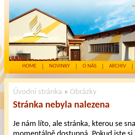
HOME
NOVINKY
O NÁS
ARCHIV
Úvodní stránka
»
Obrázky
Stránka nebyla nalezena
Je nám líto, ale stránka, kterou se sna
momentálně dostupná. Pokud jste si j