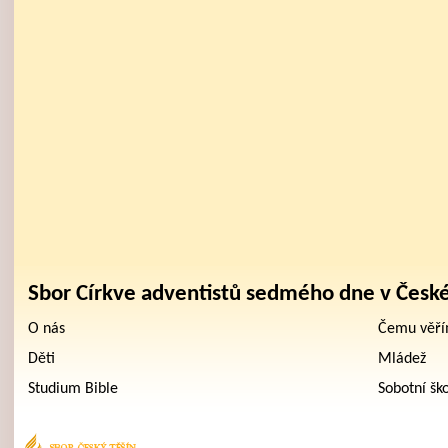
Sbor Církve adventistů sedmého dne v Česk
O nás
Čemu věř
Děti
Mládež
Studium Bible
Sobotní šk