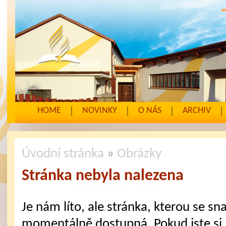
HOME
NOVINKY
O NÁS
ARCHIV
Úvodní stránka
»
Obrázky
Stránka nebyla nalezena
Je nám líto, ale stránka, kterou se sna
momentálně dostupná. Pokud jste si j