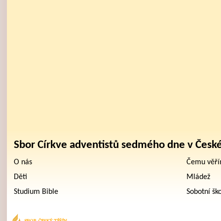
Sbor Církve adventistů sedmého dne v Česk
O nás
Čemu věř
Děti
Mládež
Studium Bible
Sobotní šk