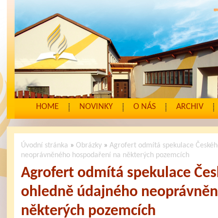
HOME
NOVINKY
O NÁS
ARCHIV
Úvodní stránka
»
Obrázky
»
Agrofert odmítá spekulace Českéh
neoprávněného hospodaření na některých pozemcích
Agrofert odmítá spekulace Čes
ohledně údajného neoprávněn
některých pozemcích