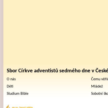
Sbor Církve adventistů sedmého dne v Česk
O nás
Čemu věř
Děti
Mládež
Studium Bible
Sobotní šk