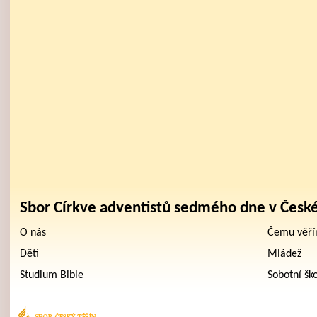
Sbor Církve adventistů sedmého dne v Česk
O nás
Čemu věř
Děti
Mládež
Studium Bible
Sobotní šk