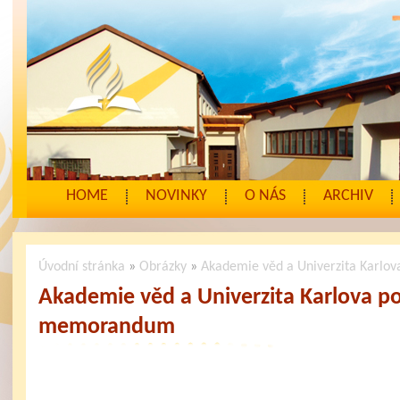
HOME
NOVINKY
O NÁS
ARCHIV
Úvodní stránka
»
Obrázky
»
Akademie věd a Univerzita Karl
Akademie věd a Univerzita Karlova p
memorandum