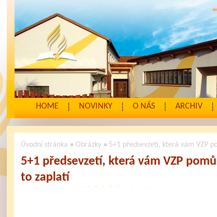
HOME
NOVINKY
O NÁS
ARCHIV
Úvodní stránka
»
Obrázky
»
5+1 předsevzetí, která vám VZP pom
5+1 předsevzetí, která vám VZP pomůž
to zaplatí