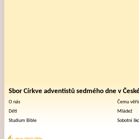
Sbor Církve adventistů sedmého dne v Česk
O nás
Čemu věř
Děti
Mládež
Studium Bible
Sobotní šk