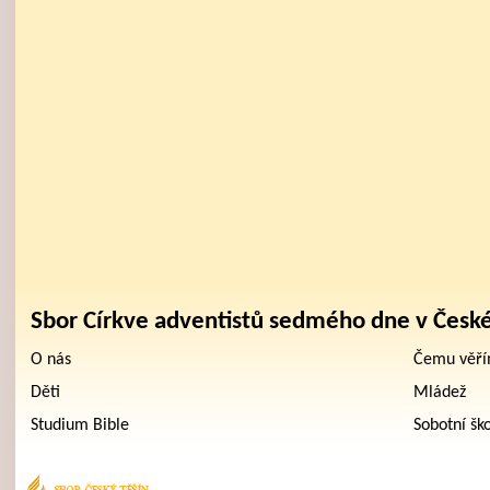
Sbor Církve adventistů sedmého dne v Česk
O nás
Čemu věř
Děti
Mládež
Studium Bible
Sobotní šk