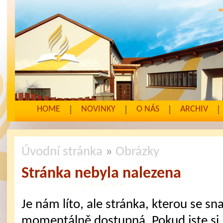
HOME
NOVINKY
O NÁS
ARCHIV
Úvodní stránka
»
Obrázky
Stránka nebyla nalezena
Je nám líto, ale stránka, kterou se sna
momentálně dostupná. Pokud jste si j