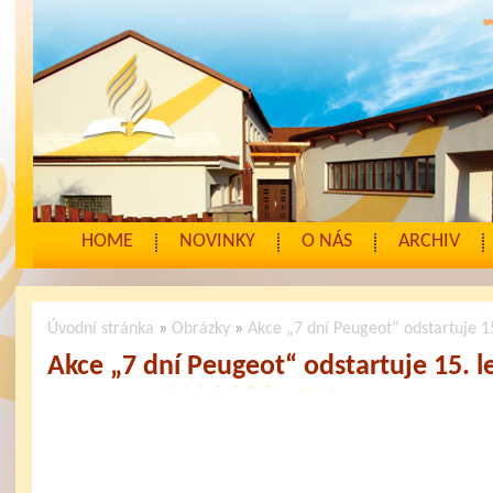
HOME
NOVINKY
O NÁS
ARCHIV
Úvodní stránka
»
Obrázky
»
Akce „7 dní Peugeot“ odstartuje 1
Akce „7 dní Peugeot“ odstartuje 15. 