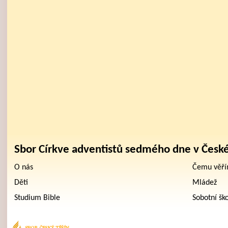
Sbor Církve adventistů sedmého dne v Česk
O nás
Čemu věř
Děti
Mládež
Studium Bible
Sobotní šk