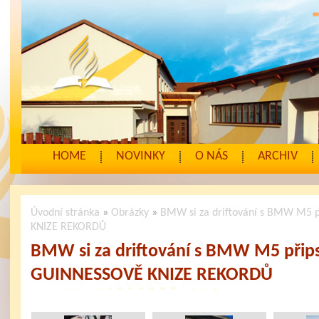
HOME
NOVINKY
O NÁS
ARCHIV
Úvodní stránka
»
Obrázky
»
BMW si za driftování s BMW M5 p
KNIZE REKORDŮ
BMW si za driftování s BMW M5 přips
GUINNESSOVĚ KNIZE REKORDŮ