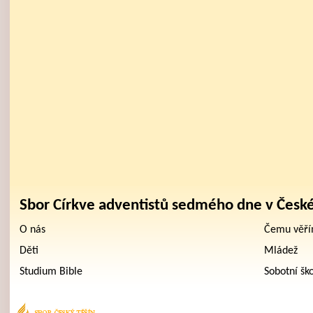
Sbor Církve adventistů sedmého dne v Česk
O nás
Čemu věř
Děti
Mládež
Studium Bible
Sobotní šk