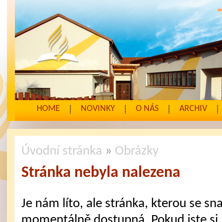
HOME
NOVINKY
O NÁS
ARCHIV
Úvodní stránka
»
Obrázky
Stránka nebyla nalezena
Je nám líto, ale stránka, kterou se sna
momentálně dostupná. Pokud jste si j