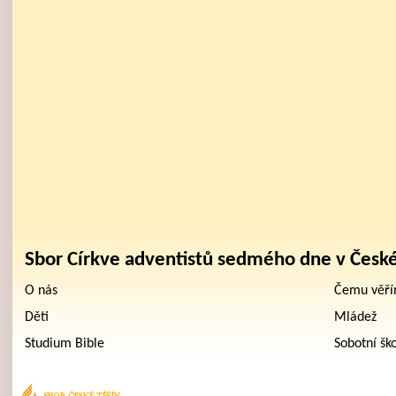
Sbor Církve adventistů sedmého dne v Česk
O nás
Čemu věř
Děti
Mládež
Studium Bible
Sobotní šk